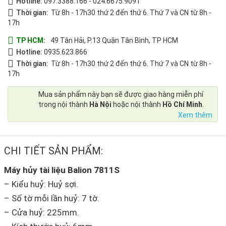
Hotline:
097.3388.166
-
024.6675.9091
Thời gian:
Từ 8h - 17h30 thứ 2 đến thứ 6. Thứ 7 và CN từ 8h -
17h
TP HCM:
49 Tân Hải, P.13 Quận Tân Bình, TP HCM
Hotline:
0935.623.866
Thời gian:
Từ 8h - 17h30 thứ 2 đến thứ 6. Thứ 7 và CN từ 8h -
17h
Mua sản phẩm này bạn sẽ được giao hàng miễn phí
trong nội thành
Hà Nội
hoặc nội thành
Hồ Chí Minh
.
Xem thêm
CHI TIẾT SẢN PHẨM:
Máy hủy tài liệu Balion 7811S
– Kiểu huỷ: Huỷ sợi.
– Số tờ mỗi lần huỷ: 7 tờ.
– Cửa huỷ: 225mm.