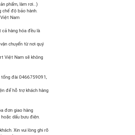
sản phẩm, làm rơi…)
g chế độ bảo hành.
t Việt Nam
t cả hàng hóa đều là
vận chuyển từ nơi quý
mart Việt Nam sẽ không
ua tổng đài 0466759091,
iện để hỗ trợ khách hàng
hóa đơn giao hàng
ả hoặc dấu bưu điện.
ách. Xin vui lòng ghi rõ