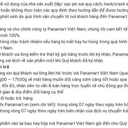
ề sử dụng của nhà sản xuất (lắp/ sạc pin sai quy cách, hack/crack 
h hoặc không thực hiện các quy định theo hướng dẫn để được hưởn
i phát sinh do quá trình vận chuyển từ nơi khách hàng đến Panamar
 hàng và cho chính công ty Panamart Việt Nam, chúng tôi cam kết tấ
à mới 100%.
ng chịu trách nhiệm nếu hàng bị mất hay hư hỏng trong quá trình 
ệt Nam.
uý khách vui lòng kiểm tra thật kỹ gói hàng trước khi ký nhận, Pana
ững sai lệch về sản phẩm một khi Quý khách đã ký nhận.
i trả
hàng xin quý khách vui lòng liên hệ trước với Panamart Việt Nam (q
g00 – 17h30g về mặt hàng muốn đổi càng sớm càng tốt hoặc qua
. Khi đó, nhân viên tư vấn & bán hàng trực tuyến sẽ chủ động gọi đ
ời gian & địa điểm đổi hàng cụ thể.
đổi hoặc trả hàng
thị Panamart.vn (xem chi tiết): trong vòng 07 ngày theo ngày trên 
 trong vòng 07 ngày theo ngày trên biên nhận của dịch vụ chuyển tr
phẩm vào lại bao hay hộp mà Panamart Việt Nam gửi đến cho Quý kh