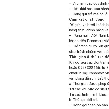
– Vi phạm các quy định v
– Hết thời hạn bảo hàn
– Hàng gửi trả mà có lỗ
Cam kết chất lượng
Để giữ uy tín với khách
hàng thật, chính hãng v
– Panamart Việt Nam khô
khách đến Panamart Vi
– Để tránh rủi ro, xin q
chịu trách nhiệm với nh
Thời gian & thủ tục đổ
Khi có yêu cầu đổi trả 
hoặc 0973388166, từ 8
email
info@Panamart.vn
và hướng dẫn chi tiết th
a. Thời gian được phép 
Tại các khu vực có siêu 
Tại các tỉnh thành khác:
b. Thủ tục đổi trả
– Đóng gói toàn bộ sản 