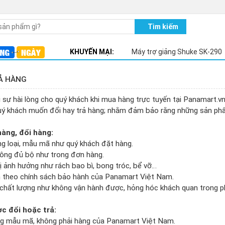
Máy trợ giảng Shuke SK-290
KHUYẾN MẠI:
Máy trợ giảng SHE ME HERE T200 có dây
Ả HÀNG
Máy trợ giảng SHE ME HERE T200 Wireless không dây
Loa kéo Takpro T80
sự hài lòng cho quý khách khi mua hàng trực tuyến tại Panamart.vn
quý khách muốn đổi hay trả hàng; nhằm đảm bảo rằng những sản ph
Tủ sấy quần áo Samsung LBT-19S
àng, đổi hàng:
g loại, mẫu mã như quý khách đặt hàng.
hông đủ bộ như trong đơn hàng.
ị ảnh hưởng như rách bao bì, bong tróc, bể vỡ…
h theo chính sách bảo hành của Panamart Việt Nam.
t chất lượng như không vận hành được, hỏng hóc khách quan trong 
c đổi hoặc trả:
ng mẫu mã, không phải hàng của Panamart Việt Nam.