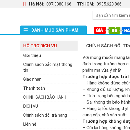
Hà Nội
:
097.3388.166
TP.HCM
:
0935.623.866
DANH MỤC SẢN PHẨM
HỖ TRỢ DỊCH VỤ
CHÍNH SÁCH ĐỔI TR
Giới thiệu
Với mong muốn mang lại 
định trong trường hợp 
Chính sách bảo mật thông
phẩm mà vừa ý nhất.
tin
Trường hợp được trả h
Giao nhận
– Hàng không đúng chủn
Thanh toán
– Không đủ số lượng, k
– Tình trạng bên ngoài b
CHÍNH SÁCH BẢO HÀNH
– Sai thông tin bảo hàn
DỊCH VỤ
– Hàng bị lỗi, không đạ
cung cấp, nhà sản xuất…
Chính sách đổi trả hàng
Trường hợp không đượ
Liên hệ
– Gửi lại hàng không đú