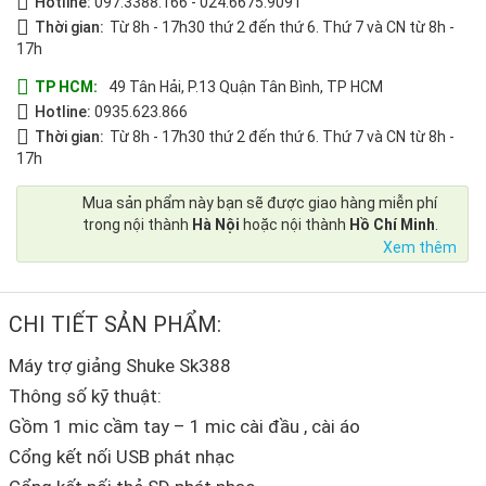
Hotline:
097.3388.166
-
024.6675.9091
Thời gian:
Từ 8h - 17h30 thứ 2 đến thứ 6. Thứ 7 và CN từ 8h -
17h
TP HCM:
49 Tân Hải, P.13 Quận Tân Bình, TP HCM
Hotline:
0935.623.866
Thời gian:
Từ 8h - 17h30 thứ 2 đến thứ 6. Thứ 7 và CN từ 8h -
17h
Mua sản phẩm này bạn sẽ được giao hàng miễn phí
trong nội thành
Hà Nội
hoặc nội thành
Hồ Chí Minh
.
Xem thêm
CHI TIẾT SẢN PHẨM:
Máy trợ giảng Shuke Sk388
Thông số kỹ thuật:
Gồm 1 mic cầm tay – 1 mic cài đầu , cài áo
Cổng kết nối USB phát nhạc