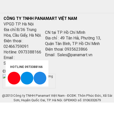
CÔNG TY TNHH PANAMART VIỆT NAM
VPGD TP. Hà Nội
Địa chỉ:8/36 Trung
CN tại TP. Hồ Chí MInh
Hòa, Cầu Giấy, Hà Nội.
Địa chỉ : 49 Tân Hải, Phường 13,
Điện thoại :
Quận Tân Bình, TP. Hồ Chí Minh
02466759091
Điện thoại: 0935623866
Hotline: 0973388166
Email : Sales@panamart.vn
Email :
Sales@panamart.vn
HOTLINE 0973388166
Chứng nhận:
@2013 Công ty TNHH Panamart Việt Nam - ĐCĐK: Thôn Phúc Đức, Xã Sài
Sơn, Huyện Quốc Oai, TP. Hà Nội. GPĐKKD số: 0106332679