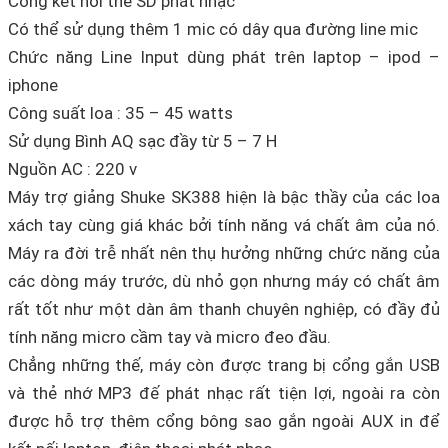
Cổng kết nối thẻ SD phát nhạc
Có thể sử dụng thêm 1 mic có dây qua đường line mic
Chức năng Line Input dùng phát trên laptop – ipod –
iphone
Công suất loa : 35 – 45 watts
Sử dụng Bình AQ sạc đầy từ 5 – 7 H
Nguồn AC : 220 v
Máy trợ giảng Shuke SK388 hiện là bậc thầy của các loa
xách tay cùng giá khác bởi tính năng vá chất âm của nó.
Máy ra đời trễ nhất nên thụ hưởng những chức năng của
các dòng máy trước, dù nhỏ gọn nhưng máy có chất âm
rất tốt như một dàn âm thanh chuyên nghiệp, có đầy đủ
tính năng micro cầm tay và micro đeo đầu.
Chẳng những thế, máy còn được trang bị cổng gắn USB
và thẻ nhớ MP3 đế phát nhạc rất tiện lợi, ngoài ra còn
được hỗ trợ thêm cổng bông sao gắn ngoài AUX in để