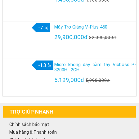
1,700,000đ
Máy Trợ Giảng V-Plus 450
-7 %
29,900,000đ
32,000,000đ
Micro không dây cầm tay Vicboss P-
-13 %
3200H : 2CH
5,199,000đ
5,990,000đ
TRỢ GIÚP NHANH
Chính sách bảo mật
Mua hàng & Thanh toán