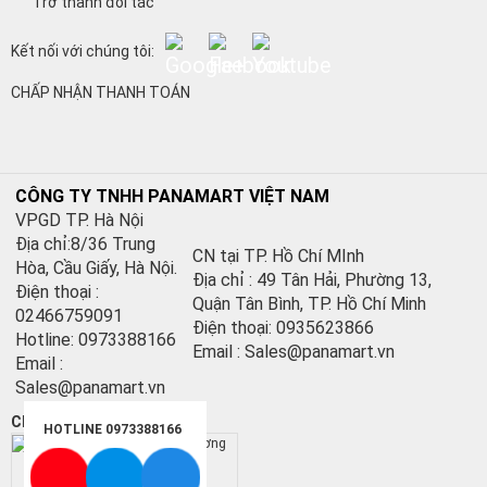
Trở thành đối tác
Kết nối với chúng tôi:
CHẤP NHẬN THANH TOÁN
CÔNG TY TNHH PANAMART VIỆT NAM
VPGD TP. Hà Nội
Địa chỉ:8/36 Trung
CN tại TP. Hồ Chí MInh
Hòa, Cầu Giấy, Hà Nội.
Địa chỉ : 49 Tân Hải, Phường 13,
Điện thoại :
Quận Tân Bình, TP. Hồ Chí Minh
02466759091
Điện thoại: 0935623866
Hotline: 0973388166
Email : Sales@panamart.vn
Email :
Sales@panamart.vn
Chứng nhận:
HOTLINE 0973388166