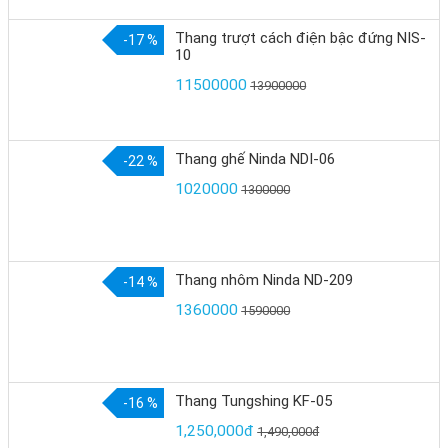
Thang trượt cách điện bậc đứng NIS-
-17 %
10
11500000
13900000
Thang ghế Ninda NDI-06
-22 %
1020000
1300000
Thang nhôm Ninda ND-209
-14 %
1360000
1590000
Thang Tungshing KF-05
-16 %
1,250,000đ
1,490,000đ