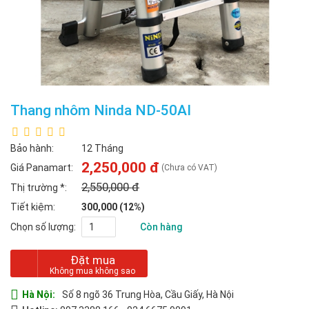
Thang nhôm Ninda ND-50AI
Bảo hành:
12 Tháng
2,250,000 đ
Giá Panamart:
(Chưa có VAT)
2,550,000 đ
Thị trường
*
:
Tiết kiệm:
300,000 (12%)
Chọn số lượng:
Còn hàng
Đặt mua
Hà Nội:
Số 8 ngõ 36 Trung Hòa, Cầu Giấy, Hà Nội