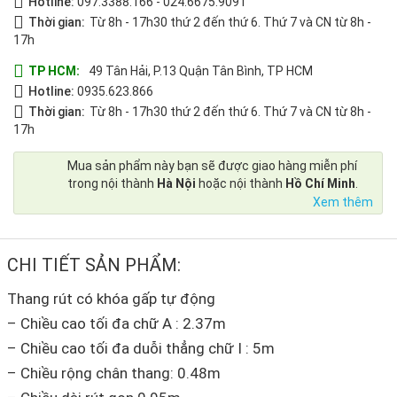
Hotline:
097.3388.166
-
024.6675.9091
Thời gian:
Từ 8h - 17h30 thứ 2 đến thứ 6. Thứ 7 và CN từ 8h -
17h
TP HCM:
49 Tân Hải, P.13 Quận Tân Bình, TP HCM
Hotline:
0935.623.866
Thời gian:
Từ 8h - 17h30 thứ 2 đến thứ 6. Thứ 7 và CN từ 8h -
17h
Mua sản phẩm này bạn sẽ được giao hàng miễn phí
trong nội thành
Hà Nội
hoặc nội thành
Hồ Chí Minh
.
Xem thêm
CHI TIẾT SẢN PHẨM:
Thang rút có khóa gấp tự động
– Chiều cao tối đa chữ A : 2.37m
– Chiều cao tối đa duỗi thẳng chữ I : 5m
– Chiều rộng chân thang: 0.48m