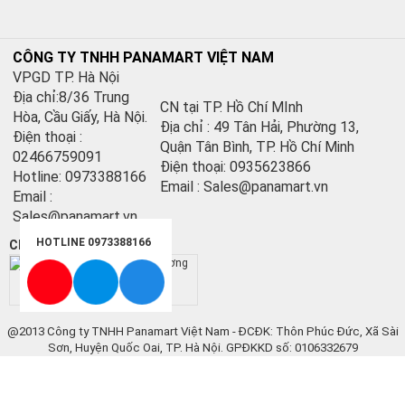
CÔNG TY TNHH PANAMART VIỆT NAM
VPGD TP. Hà Nội
Địa chỉ:8/36 Trung
CN tại TP. Hồ Chí MInh
Hòa, Cầu Giấy, Hà Nội.
Địa chỉ : 49 Tân Hải, Phường 13,
Điện thoại :
Quận Tân Bình, TP. Hồ Chí Minh
02466759091
Điện thoại: 0935623866
Hotline: 0973388166
Email : Sales@panamart.vn
Email :
Sales@panamart.vn
HOTLINE 0973388166
Chứng nhận:
@2013 Công ty TNHH Panamart Việt Nam - ĐCĐK: Thôn Phúc Đức, Xã Sài
Sơn, Huyện Quốc Oai, TP. Hà Nội. GPĐKKD số: 0106332679