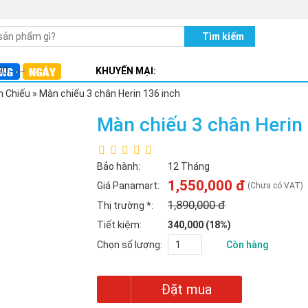
90
KHUYẾN MẠI:
E T200 có dây
 Chiếu
»
Màn chiếu 3 chân Herin 136 inch
E T200 Wireless không dây
Màn chiếu 3 chân Herin
LBT-19S
Bảo hành:
12 Tháng
1,550,000 đ
Giá Panamart:
(Chưa có VAT)
1,890,000 đ
Thị trường
*
:
Tiết kiệm:
340,000 (18%)
Chọn số lượng:
Còn hàng
Đặt mua