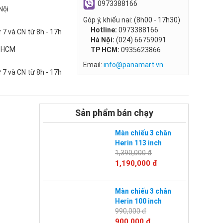
0973388166
Nội
Góp ý, khiếu nại: (8h00 - 17h30)
Hotline:
0973388166
 7 và CN từ 8h - 17h
Hà Nội:
(024) 66759091
P HCM
TP HCM:
0935623866
Email:
info@panamart.vn
 7 và CN từ 8h - 17h
Sản phẩm bán chạy
Màn chiếu 3 chân
Herin 113 inch
1,390,000 đ
1,190,000 đ
Màn chiếu 3 chân
Herin 100 inch
990,000 đ
900,000 đ