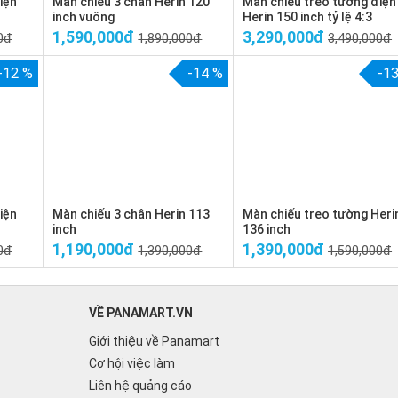
iện
Màn chiếu 3 chân Herin 120
Màn chiếu treo tường điện
inch vuông
Herin 150 inch tỷ lệ 4:3
1,590,000đ
3,290,000đ
0đ
1,890,000đ
3,490,000đ
-12 %
-14 %
-1
iện
Màn chiếu 3 chân Herin 113
Màn chiếu treo tường Heri
inch
136 inch
1,190,000đ
1,390,000đ
0đ
1,390,000đ
1,590,000đ
VỀ PANAMART.VN
Giới thiệu về Panamart
Cơ hội việc làm
Liên hệ quảng cáo