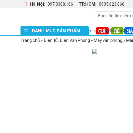
Hà Nội
:
097.3388.166
TP.HCM
:
0935.623.866
DANH MỤC SẢN PHẨM
Máy trợ giảng Shuke SK-2
Máy trợ giảng SHE ME HER
Trang chủ
»
Điện tử, Điện Văn Phòng
»
Máy văn phòng
»
Màn
Máy trợ giảng SHE ME HER
Loa kéo Takpro T80
Tủ sấy quần áo Samsung 