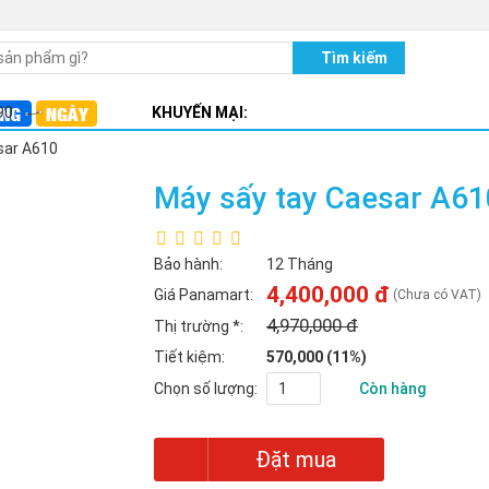
90
KHUYẾN MẠI:
E T200 có dây
sar A610
E T200 Wireless không dây
Máy sấy tay Caesar A61
LBT-19S
Bảo hành:
12 Tháng
4,400,000 đ
Giá Panamart:
(Chưa có VAT)
4,970,000 đ
Thị trường
*
:
Tiết kiệm:
570,000 (11%)
Chọn số lượng:
Còn hàng
Đặt mua