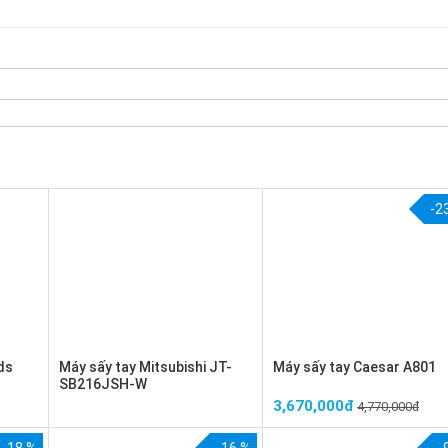
-2
ds
Máy sấy tay Mitsubishi JT-
Máy sấy tay Caesar A801
SB216JSH-W
3,670,000đ
4,770,000đ