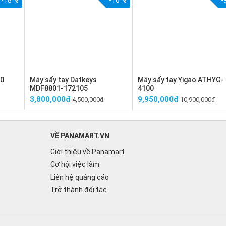
-18 %
-16 %
-
20
Máy sấy tay Datkeys
Máy sấy tay Yigao ATHYG-
MDF8801-172105
4100
3,800,000đ
9,950,000đ
4,500,000đ
10,900,000đ
VỀ PANAMART.VN
Giới thiệu về Panamart
Cơ hội việc làm
Liên hệ quảng cáo
Trở thành đối tác