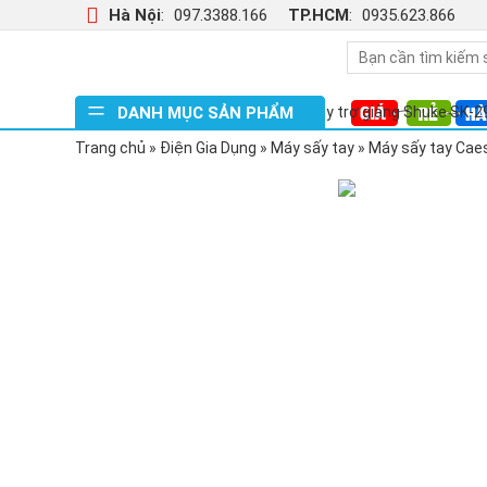
Hà Nội
:
097.3388.166
TP.HCM
:
0935.623.866
DANH MỤC SẢN PHẨM
Máy trợ giảng Shuke SK-2
Máy trợ giảng SHE ME HER
Trang chủ
»
Điện Gia Dụng
»
Máy sấy tay
»
Máy sấy tay Cae
Máy trợ giảng SHE ME HER
Loa kéo Takpro T80
Tủ sấy quần áo Samsung 