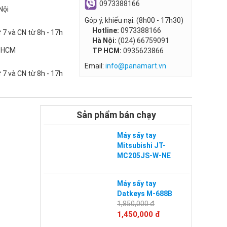
0973388166
Nội
Góp ý, khiếu nại: (8h00 - 17h30)
Hotline:
0973388166
 7 và CN từ 8h - 17h
Hà Nội:
(024) 66759091
P HCM
TP HCM:
0935623866
Email:
info@panamart.vn
 7 và CN từ 8h - 17h
Sản phẩm bán chạy
Máy sấy tay
Mitsubishi JT-
MC205JS-W-NE
Máy sấy tay
Datkeys M-688B
1,850,000 đ
1,450,000 đ