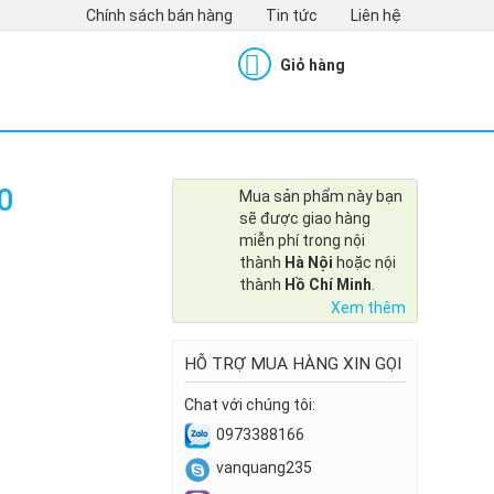
Chính sách bán hàng
Tin tức
Liên hệ
Giỏ hàng
0
Mua sản phẩm này bạn
sẽ được giao hàng
miễn phí trong nội
thành
Hà Nội
hoặc nội
thành
Hồ Chí Minh
.
Xem thêm
HỖ TRỢ MUA HÀNG XIN GỌI
Chat với chúng tôi:
0973388166
vanquang235